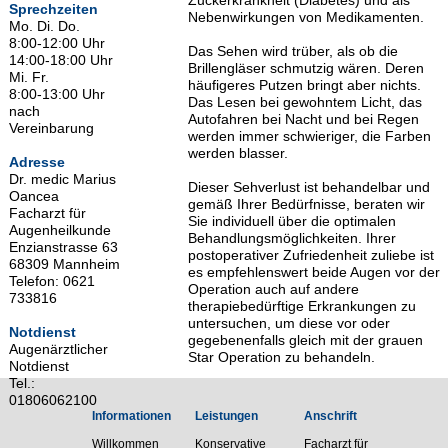
Zuckerkrankheit (Diabetes) und als
Sprechzeiten
Nebenwirkungen von Medikamenten.
Mo. Di. Do.
8:00-12:00 Uhr
Das Sehen wird trüber, als ob die
14:00-18:00 Uhr
Brillengläser schmutzig wären. Deren
Mi. Fr.
häufigeres Putzen bringt aber nichts.
8:00-13:00 Uhr
Das Lesen bei gewohntem Licht, das
nach
Autofahren bei Nacht und bei Regen
Vereinbarung
werden immer schwieriger, die Farben
werden blasser.
Adresse
Dr. medic Marius
Dieser Sehverlust ist behandelbar und
Oancea
gemäß Ihrer Bedürfnisse, beraten wir
Facharzt für
Sie individuell über die optimalen
Augenheilkunde
Behandlungsmöglichkeiten. Ihrer
Enzianstrasse 63
postoperativer Zufriedenheit zuliebe ist
68309 Mannheim
es empfehlenswert beide Augen vor der
Telefon: 0621
Operation auch auf andere
733816
therapiebedürftige Erkrankungen zu
untersuchen, um diese vor oder
Notdienst
gegebenenfalls gleich mit der grauen
Augenärztlicher
Star Operation zu behandeln.
Notdienst
Tel.:
01806062100
Informationen
Leistungen
Anschrift
Willkommen
Konservative
Facharzt für