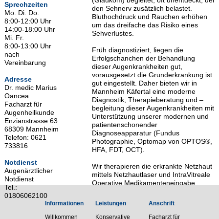
(Glaukom) begleitet, oft unentdeckt, der
Sprechzeiten
den Sehnerv zusätzlich belastet.
Mo. Di. Do.
Bluthochdruck und Rauchen erhöhen
8:00-12:00 Uhr
um das dreifache das Risiko eines
14:00-18:00 Uhr
Sehverlustes.
Mi. Fr.
8:00-13:00 Uhr
Früh diagnostiziert, liegen die
nach
Erfolgschanchen der Behandlung
Vereinbarung
dieser Augenkrankheiten gut,
vorausgesetzt die Grunderkrankung ist
Adresse
gut eingestellt. Daher bieten wir in
Dr. medic Marius
Mannheim Käfertal eine moderne
Oancea
Diagnostik, Therapieberatung und –
Facharzt für
begleitung dieser Augenkrankheiten mit
Augenheilkunde
Unterstützung unserer modernen und
Enzianstrasse 63
patientenschonender
68309 Mannheim
Diagnoseapparatur (Fundus
Telefon: 0621
Photographie, Optomap von OPTOS®,
733816
HFA, FDT, OCT).
Notdienst
Wir therapieren die erkrankte Netzhaut
Augenärztlicher
mittels Netzhautlaser und IntraVitreale
Notdienst
Operative Medikamenteneingabe
Tel.:
(IVOM).
01806062100
Informationen
Leistungen
Anschrift
Willkommen
Konservative
Facharzt für